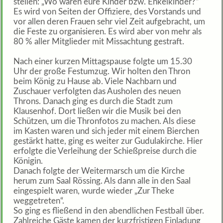
stellen: „Wo waren eure Kinder bzw. Enkelkinder?“
Es wird von Seiten der Offiziere, des Vorstands und
vor allen deren Frauen sehr viel Zeit aufgebracht, um
die Feste zu organisieren. Es wird aber von mehr als
80 % aller Mitglieder mit Missachtung gestraft.
Nach einer kurzen Mittagspause folgte um 15.30
Uhr der große Festumzug. Wir holten den Thron
beim König zu Hause ab. Viele Nachbarn und
Zuschauer verfolgten das Ausholen des neuen
Throns. Danach ging es durch die Stadt zum
Klausenhof. Dort ließen wir die Musik bei den
Schützen, um die Thronfotos zu machen. Als diese
im Kasten waren und sich jeder mit einem Bierchen
gestärkt hatte, ging es weiter zur Gudulakirche. Hier
erfolgte die Verleihung der Schießpreise durch die
Königin.
Danach folgte der Weitermarsch um die Kirche
herum zum Saal Rössing. Als dann alle in den Saal
eingespielt waren, wurde wieder „Zur Theke
weggetreten“.
So ging es fließend in den abendlichen Festball über.
Zahlreiche Gäste kamen der kurzfristigen Einladung