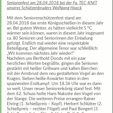
Seniorenfest am 28.04.2018 bei der Fa. TEC-KNIT
unseres Schützenbruders Wolfgang Hoeck
Mit dem Seniorenschützenfest stand am
28.04.2018 das erste Königsschießen in diesem Jahr
an. Bei gutem Wetter, es hätten vielleicht 5 °C
wärmer sein können, waren in diesem Jahr insgesamt
ca. 80 Senioren und Seniorinnen der Einladung
gefolgt. Endlich mal wieder eine respektable
Beteiligung. Der allgemeine Tenor war schließlich:
„Wir kommen nächstes Jahr wieder!“
Nachdem uns Berthold Doods mit ein paar
herzlichen Worten begrüßte, gingen die Senioren
gestärkt mit heißer Grillware und kalten Bierchen
mit der Armbrust dem neu gestaltetem Vogel an den
Kragen. Sieben heiße Anwärter traten in den
spannenden Endkampf. Um 18.36 Uhr war es dann
so weit. Unser neuer Seniorenkönig stand fest. Mit
dem 62. Schuss holte Hans Nakotte den Vogel von
der Stange. Die weiteren Preise errangen Rainer
Ehring (1. Schießpreis – Kopf), Herbert Schlütter (2.
Schießpreis – rechter Flügel) und Paul Bongert (3.