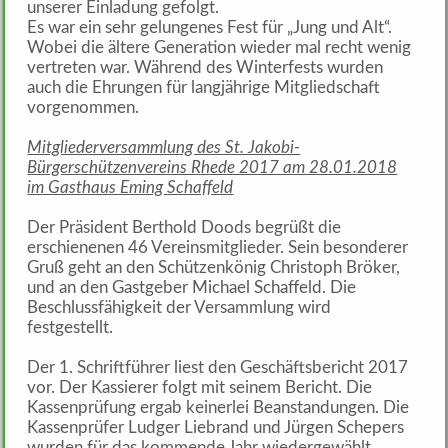
unserer Einladung gefolgt.
Es war ein sehr gelungenes Fest für „Jung und Alt“.
Wobei die ältere Generation wieder mal recht wenig
vertreten war. Während des Winterfests wurden
auch die Ehrungen für langjährige Mitgliedschaft
vorgenommen.
Mitgliederversammlung des St. Jakobi-
Bürgerschützenvereins Rhede 2017 am 28.01.2018
im Gasthaus Eming Schaffeld
Der Präsident Berthold Doods begrüßt die
erschienenen 46 Vereinsmitglieder. Sein besonderer
Gruß geht an den Schützenkönig Christoph Bröker,
und an den Gastgeber Michael Schaffeld. Die
Beschlussfähigkeit der Versammlung wird
festgestellt.
Der 1. Schriftführer liest den Geschäftsbericht 2017
vor. Der Kassierer folgt mit seinem Bericht. Die
Kassenprüfung ergab keinerlei Beanstandungen. Die
Kassenprüfer Ludger Liebrand und Jürgen Schepers
wurden für das kommende Jahr wiedergewählt.