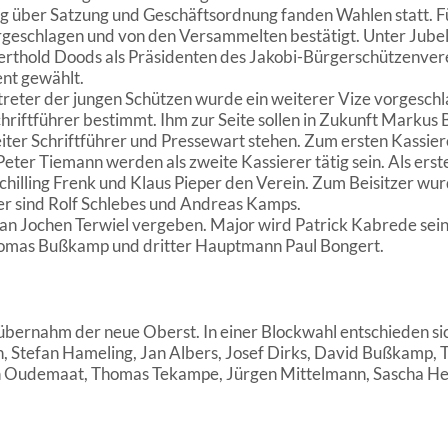
g über Satzung und Geschäftsordnung fanden Wahlen statt. F
geschlagen und von den Versammelten bestätigt. Unter Jubel u
Berthold Doods als Präsidenten des Jakobi-Bürgerschützenver
nt gewählt.
treter der jungen Schützen wurde ein weiterer Vize vorgesch
riftführer bestimmt. Ihm zur Seite sollen in Zukunft Markus B
ter Schriftführer und Pressewart stehen. Zum ersten Kassier
ter Tiemann werden als zweite Kassierer tätig sein. Als ers
Schilling Frenk und Klaus Pieper den Verein. Zum Beisitzer wu
er sind Rolf Schlebes und Andreas Kamps.
an Jochen Terwiel vergeben. Major wird Patrick Kabrede sei
omas Bußkamp und dritter Hauptmann Paul Bongert.
übernahm der neue Oberst. In einer Blockwahl entschieden sic
n, Stefan Hameling, Jan Albers, Josef Dirks, David Bußkamp,
n Oudemaat, Thomas Tekampe, Jürgen Mittelmann, Sascha H