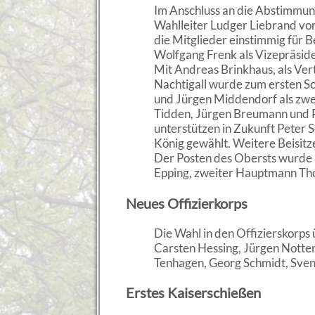
Im Anschluss an die Abstimmun
Wahlleiter Ludger Liebrand vor
die Mitglieder einstimmig für 
Wolfgang Frenk als Vizepräside
Mit Andreas Brinkhaus, als Ver
Nachtigall wurde zum ersten Sch
und Jürgen Middendorf als zwei
Tidden, Jürgen Breumann und Pe
unterstützen in Zukunft Peter 
König gewählt. Weitere Beisitz
Der Posten des Obersts wurde 
Epping, zweiter Hauptmann Th
Neues Offizierkorps
Die Wahl in den Offizierskorps 
Carsten Hessing, Jürgen Notte
Tenhagen, Georg Schmidt, Sve
Erstes Kaiserschießen