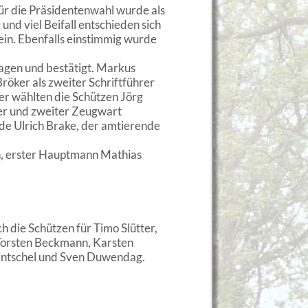
ür die Präsidentenwahl wurde als
nd viel Beifall entschieden sich
ein. Ebenfalls einstimmig wurde
lagen und bestätigt. Markus
röker als zweiter Schriftführer
er wählten die Schützen Jörg
ter und zweiter Zeugwart
rde Ulrich Brake, der amtierende
n, erster Hauptmann Mathias
h die Schützen für Timo Slütter,
 Torsten Beckmann, Karsten
entschel und Sven Duwendag.