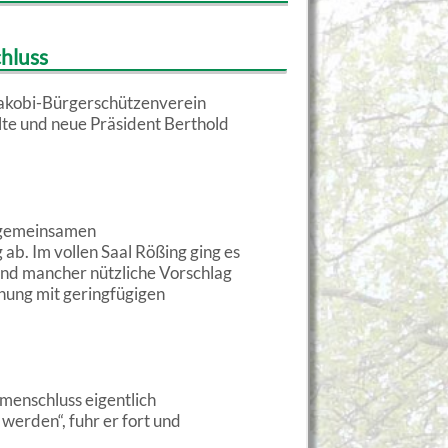
hluss
Jakobi-Bürgerschützenverein
 alte und neue Präsident Berthold
n gemeinsamen
b. Im vollen Saal Rößing ging es
 und mancher nützliche Vorschlag
nung mit geringfügigen
menschluss eigentlich
werden“, fuhr er fort und